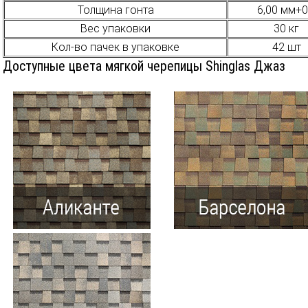
Толщина гонта
6,00 мм+0
Вес упаковки
30 кг
Кол-во пачек в упаковке
42 шт
Доступные цвета мягкой черепицы Shinglas Джаз