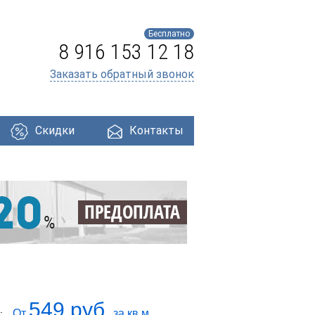
Бесплатно
8 916 153 12 18
Заказать обратный звонок
Скидки
Контакты
ри
Профнастил
Утеплители
Кровля
549 руб.
От
за кв.м.
: