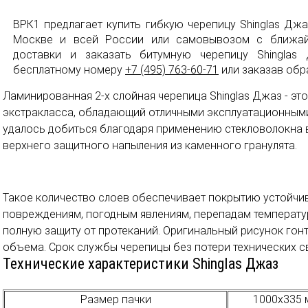
ВРК1 предлагает купить гибкую черепицу Shinglas Дж
Москве и всей России или самовывозом с ближайш
доставки и заказать битумную черепицу Shingla
бесплатному номеру
+7 (495) 763-60-71
или заказав обр
Ламинированная 2-х слойная черепица Shinglas Джаз - эт
экстракласса, обладающий отличными эксплуатационными
удалось добиться благодаря применению стекловолокна в
верхнего защитного напыления из каменного гранулята.
Такое количество слоев обеспечивает покрытию устойчи
повреждениям, погодным явлениям, перепадам температур
полную защиту от протеканий. Оригинальный рисунок гон
объема. Срок службы черепицы без потери технических св
Технические характеристики Shinglas Джаз
Размер пачки
1000х335 