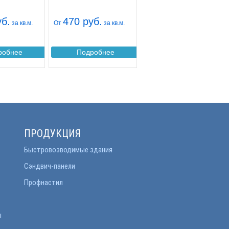
уб.
470 руб.
за кв.м.
От
за кв.м.
робнее
Подробнее
ПРОДУКЦИЯ
Быстровозводимые здания
Сэндвич-панели
Профнастил
ы