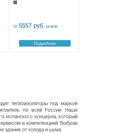
III
5557 руб.
От
за кв.м.
Подробнее
одит теплоизоляторы под маркой
теплитель по всей России. Наши
го испанского концерна, который
сервисом и компетенцией. Выбрав
е здание от холода и шума.