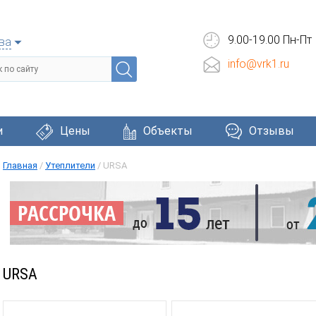
9.00-19.00 Пн-Пт
ва
info@vrk1.ru
и
Цены
Объекты
Отзывы
Главная
/
Утеплители
/
URSA
Черепица
Фасадные системы
Окна и две
URSA