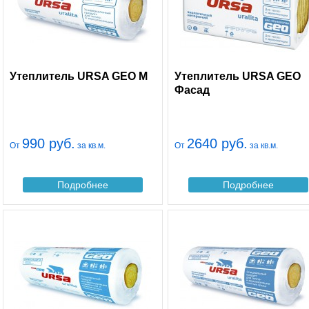
Утеплитель URSA GEO М
Утеплитель URSA GEO
Фасад
990 руб.
2640 руб.
От
за кв.м.
От
за кв.м.
Подробнее
Подробнее