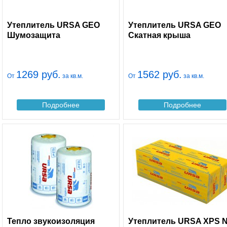
Утеплитель URSA GEO
Утеплитель URSA GEO
Шумозащита
Скатная крыша
1269 руб.
1562 руб.
От
за кв.м.
От
за кв.м.
Подробнее
Подробнее
Тепло звукоизоляция
Утеплитель URSA XPS N