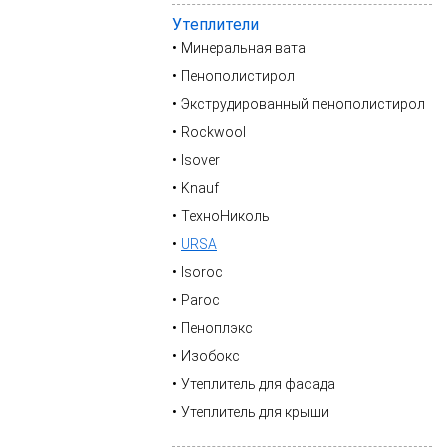
Утеплители
Минеральная вата
Пенополистирол
Экструдированный пенополистирол
Rockwool
Isover
Knauf
ТехноНиколь
URSA
Isoroc
Paroc
Пеноплэкс
Изобокс
Утеплитель для фасада
Утеплитель для крыши