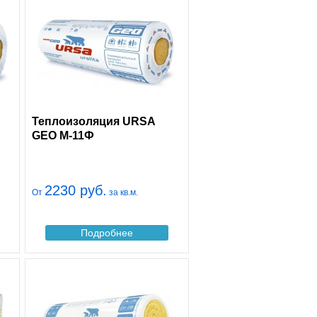
Теплоизоляция URSA
GEO М-11Ф
2230 руб.
От
за кв.м.
Подробнее