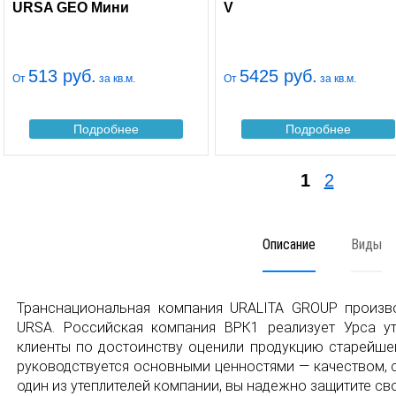
URSA GEO Мини
V
513 руб.
5425 руб.
От
за кв.м.
От
за кв.м.
Подробнее
Подробнее
1
2
Описание
Виды
Транснациональная компания URALITA GROUP произв
URSA. Российская компания ВРК1 реализует Урса у
клиенты по достоинству оценили продукцию старейше
руководствуется основными ценностями — качеством, 
один из утеплителей компании, вы надежно защитите сво