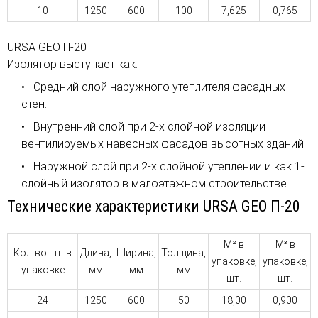
10
1250
600
100
7,625
0,765
URSA GEO П-20
Изолятор выступает как:
Средний слой наружного утеплителя фасадных
стен.
Внутренний слой при 2-х слойной изоляции
вентилируемых навесных фасадов высотных зданий.
Наружной слой при 2-х слойной утеплении и как 1-
слойный изолятор в малоэтажном строительстве.
Технические характеристики URSA GEO П-20
М² в
М³ в
Кол-во шт. в
Длина,
Ширина,
Толщина,
упаковке,
упаковке,
упаковке
мм
мм
мм
шт.
шт.
24
1250
600
50
18,00
0,900