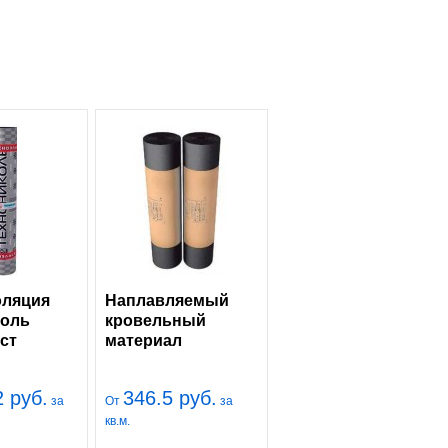
оляция
Наплавляемый
коль
кровельный
ст
материал
Технониколь
Рубероид
2 руб.
346.5 руб.
за
От
за
кв.м.