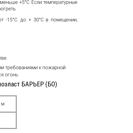
 меньше +5°С. Если температурные
погреть.
т -15°С. до + 30°С в помещении,
ве.
и требованиями к пожарной
я огонь.
ноэласт БАРЬЕР (БО)
 м