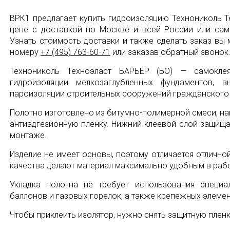
ВРК1 предлагает купить гидроизоляцию Технониколь Т
цене с доставкой по Москве и всей России или са
Узнать стоимость доставки и также сделать заказ вы
номеру
+7 (495) 763-60-71
или заказав обратный звонок.
Технониколь Техноэласт БАРЬЕР (БО) — самокле
гидроизоляции мелкозаглубленных фундаментов, в
пароизоляции строительных сооружений гражданского
Полотно изготовлено из битумно-полимерной смеси, н
антиадгезионную пленку. Нижний клеевой слой защища
монтаже.
Изделие не имеет основы, поэтому отличается отлично
качества делают материал максимально удобным в рабо
Укладка полотна не требует использования специа
баллонов и газовых горелок, а также крепежных элемен
Чтобы приклеить изолятор, нужно снять защитную пленк