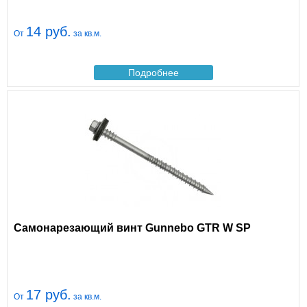
14 руб.
От
за кв.м.
Подробнее
Самонарезающий винт Gunnebo GTR W SP
17 руб.
От
за кв.м.