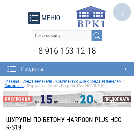
↓
МЕНЮ
8 916 153 12 18
Разделы
Главная
/
Сэндвич-панели
/
Комплектующие к сэндвич панелям
/
Саморезы
/
Шурупы по бетону Harpoon Plus HCC-R-S19
ШУРУПЫ ПО БЕТОНУ HARPOON PLUS HCC-
R-S19