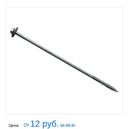
12 руб.
От
за кв.м.
Цена: