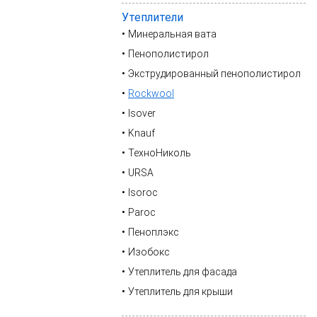
Утеплители
Минеральная вата
Пенополистирол
Экструдированный пенополистирол
Rockwool
Isover
Knauf
ТехноНиколь
URSA
Isoroc
Paroc
Пеноплэкс
Изобокс
Утеплитель для фасада
Утеплитель для крыши