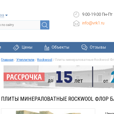
9.00-19.00 Пн-Пт
ва
info@vrk1.ru
и
Цены
Объекты
Отзывы
Главная
/
Утеплители
/
Rockwool
/
Плиты минераловатные Rockwool Фл
Черепица
Фасадные системы
Окна и две
ПЛИТЫ МИНЕРАЛОВАТНЫЕ ROCKWOOL ФЛОР Б
Цена