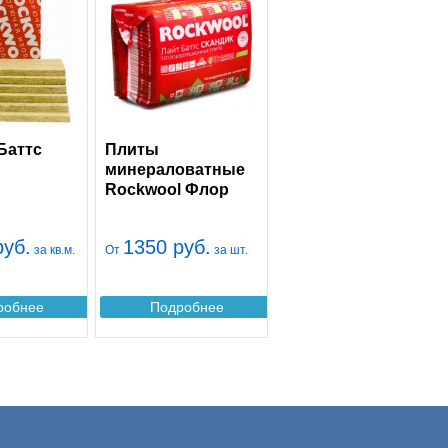
Баттс
Плиты
минераловатные
Rockwool Флор
Баттс
руб.
1350 руб.
за кв.м.
От
за шт.
робнее
Подробнее