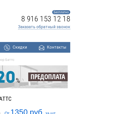
Бесплатно
8 916 153 12 18
Заказать обратный звонок
Скидки
Контакты
ор Баттс
ри
Профнастил
Утеплители
Кровля
АТТС
1350 руб.
От
за шт.
: