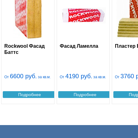
Rockwool Фасад
Фасад Ламелла
Пластер 
Баттс
6600 руб.
4190 руб.
3760 
От
за кв.м.
От
за кв.м.
От
Подробнее
Подробнее
Под