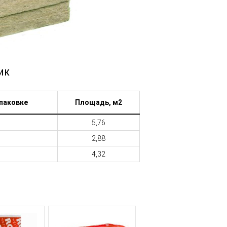
ик
упаковке
Площадь, м2
5,76
2,88
4,32