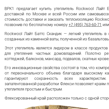
ВРК1 предлагает купить утеплитель Rockwool Лайт 
доставкой по Москве и всей России или самовывоз
стоимость доставки и заказать теплоизоляцию Rockwo
позвонив по бесплатному номеру
+7 (495) 763-60-71
или
Rockwool Лайт Баттс Скандик — легкий утеплитель в
созданных из каменной ваты, полученной из базальтовы
Этот утеплитель является лидером в классе продукто
для утепления частных домовладений. Полотно ре
коттеджей, балконов, мансард, подвалов, скатных крове
Его инновационные свойства состоят в том, что компр
от первоначального объема благодаря высокому ка
гарантируют сохранность всех характеристи
запатентованной разработки Флекси позволяет краям п
утеплителя простым и быстрым.
Флексированный край расположен только с одной сторо