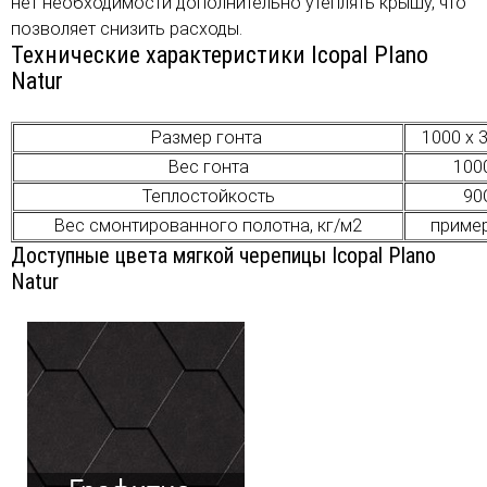
нет необходимости дополнительно утеплять крышу, что
позволяет снизить расходы.
Технические характеристики Icopal Plano
Natur
Размер гонта
1000 х 
Вес гонта
1000
Теплостойкость
90
Вес смонтированного полотна, кг/м2
приме
Доступные цвета мягкой черепицы Icopal Plano
Natur