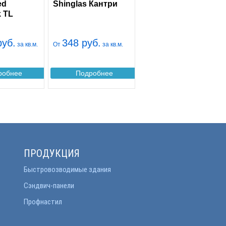
ed
Shinglas Кантри
 TL
руб.
348 руб.
за кв.м.
От
за кв.м.
робнее
Подробнее
ПРОДУКЦИЯ
Быстровозводимые здания
Сэндвич-панели
Профнастил