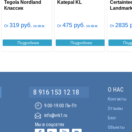
Tegola Nordland
Katepal KL
Certainte
Классик
Landmark
319 руб.
475 руб.
2835 
От
за кв.м.
От
за кв.м.
От
Подробнее
Подробнее
Под
О НАС
8 916 153 12 18
Контакты
9.00-19.00 Пн-Пт
Отзывы
info@vrk1.ru
Блог
Мы в соцсетях
Объекты