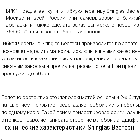
ВРК1 предлагает купить гибкую черепицу Shinglas Вест
Москве и всей России или самовывозом с ближайш
доставки и также сделать заказ вы можете позвони
763-60-71
или заказав обратный звонок.
Гибкая черепица Shinglas Вестерн производится по запате
позволяет наделить материал исключительными качестве
устойчивость к механическим повреждениям, перепадам т
снежным заносам и прочим капризам погоды. При правил
прослужит до 50 лет.
Полотно состоит из стекловолокнистой основы и 2-х бит
напылением. Покрытие представляет собой листы небол
по одному краю. Такой прием придает кровле оригинальн
оттенков позволяет вписать строение в любой ландшафт.
Технические характеристики Shinglas Вестерн