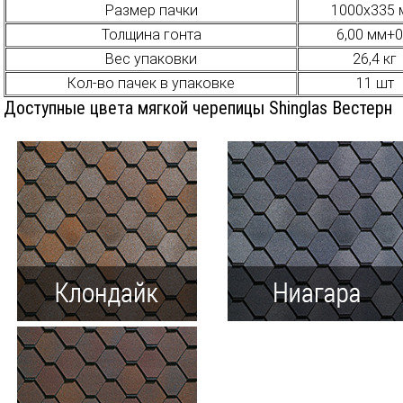
Размер пачки
1000х335 
Толщина гонта
6,00 мм+0
Вес упаковки
26,4 кг
Кол-во пачек в упаковке
11 шт
Доступные цвета мягкой черепицы Shinglas Вестерн