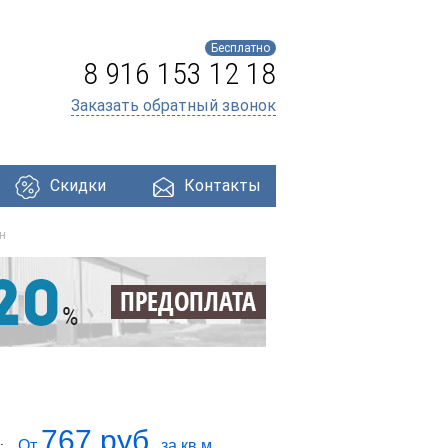
Бесплатно
8 916 153 12 18
Заказать обратный звонок
Скидки
Контакты
н
ри
Профнастил
Утеплители
Кровля
767 руб.
От
за кв.м.
: