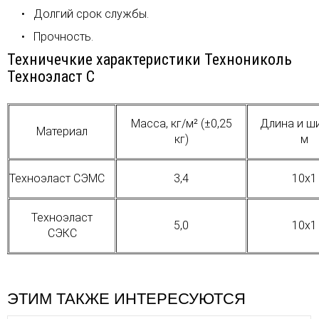
Долгий срок службы.
Прочность.
Техничечкие характеристики Технониколь
Техноэласт С
Масса, кг/м² (±0,25
Длина и ш
Материал
кг)
м
Техноэласт СЭМС
3,4
10х1
Техноэласт
5,0
10х1
СЭКС
ЭТИМ ТАКЖЕ ИНТЕРЕСУЮТСЯ