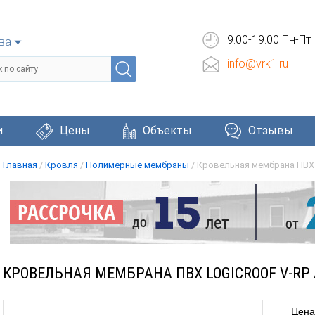
9.00-19.00 Пн-Пт
ва
info@vrk1.ru
и
Цены
Объекты
Отзывы
Главная
/
Кровля
/
Полимерные мембраны
/
Кровельная мембрана ПВХ L
Черепица
Фасадные системы
Окна и две
КРОВЕЛЬНАЯ МЕМБРАНА ПВХ LOGICROOF V-RP 
Цена