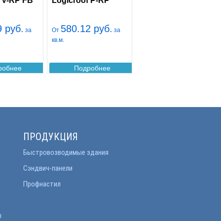
f V-RP FB
Logicroof P-RP
9 руб.
580.12 руб.
за
От
за
кв.м.
робнее
Подробнее
ПРОДУКЦИЯ
Быстровозводимые здания
Сэндвич-панели
Профнастил
ы