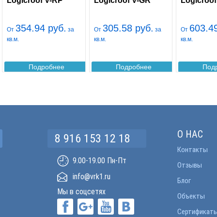
Logicroof V-RP
Logicroof V-GR
Logicroo
354.94 руб.
305.58 руб.
603.4
От
за
От
за
От
кв.м.
кв.м.
кв.м.
Подробнее
Подробнее
Под
О НАС
8 916 153 12 18
Контакты
9.00-19.00 Пн-Пт
Отзывы
info@vrk1.ru
Блог
Мы в соцсетях
Объекты
Сертификат